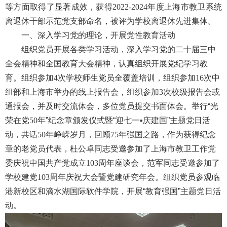
等方面取得了显著成效，获得
2022-2024
年度上海市教卫系统
离退休干部示范党支部命名，被评为学校离退休先进集体。
一、深入学习党的理论，开展党性教育活动
组织党员开展各类学习活动，深入学习党的二十届三中
全会精神和全国教育大会精神，认真组织开展党纪学习教
育。组织参加
4
次学校师生党员全覆盖培训，组织参加
16
次中
组部和上海市举办的线上报告会，组织参加
3
次校级报告会或
通报会，并及时交流体会，多位党员提交书面体会。举行“光
荣在党
50
年”纪念章颁发仪式暨“迎七一
▪
庆建国”主题党日活
动，共话
50
年峥嵘岁月，回顾
75
年强国之路，作为获得纪念
章的老党员代表，杜公卓同志受邀参加了上海市教卫工作党
委庆祝中国共产党成立
103
周年座谈会，范军同志受邀参加了
学校建党
103
周年庆祝大会暨党建研究年会。组织党员参观临
港新校区和滴水湖国际软件学院，开展“教育强国”主题党日活
动。