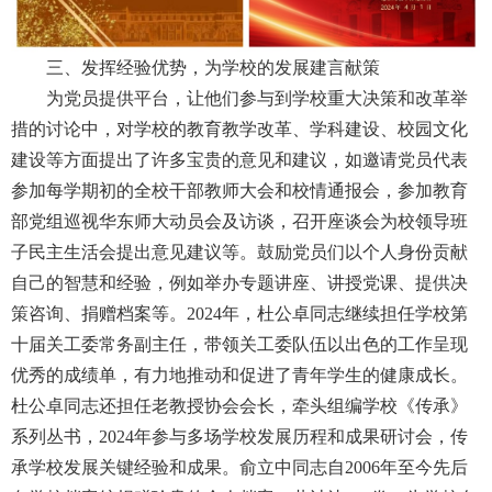
三、发挥经验优势，为学校的发展建言献策
为党员提供平台，让他们参与到学校重大决策和改革举
措的讨论中，对学校的教育教学改革、学科建设、校园文化
建设等方面提出了许多宝贵的意见和建议，如邀请党员代表
参加每学期初的全校干部教师大会和校情通报会，参加教育
部党组巡视华东师大动员会及访谈，召开座谈会为校领导班
子民主生活会提出意见建议等。鼓励党员们以个人身份贡献
自己的智慧和经验，例如举办专题讲座、讲授党课、提供决
策咨询、捐赠档案等。
2024
年，杜公卓同志继续担任学校第
十届关工委常务副主任，带领关工委队伍以出色的工作呈现
优秀的成绩单，有力地推动和促进了青年学生的健康成长。
杜公卓同志还担任老教授协会会长，牵头组编学校《传承》
系列丛书，
2024
年参与多场学校发展历程和成果研讨会，传
承学校发展关键经验和成果。俞立中同志自
2006
年至今先后