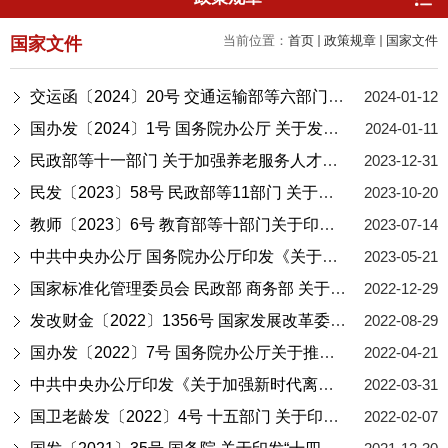
当前位置：
首页
政策规章
国家文件
国家文件
交运函〔2024〕20号 交通运输部等六部门 关于进一步加强适老化无障碍出行服务工作的通知
2024-01-12
国办发〔2024〕1号 国务院办公厅 关于发展银发经济增进老年人福祉的意见
2024-01-11
民政部等十一部门 关于加强养老服务人才队伍建设的意见
2023-12-31
民发〔2023〕58号 民政部等11部门 关于印发《积极发展老年助餐服务行动方案》的通知
2023-10-20
教师〔2023〕6号 教育部等十部门关于印发《国家银龄教师行动计划》的通知
2023-07-14
中共中央办公厅 国务院办公厅印发《关于推进基本养老服务体系建设的意见》
2023-05-21
国家标准化管理委员会 民政部 商务部 关于印发《养老和家政服务标准化专项行动方案》的通知
2022-12-29
发改财金〔2022〕1356号 国家发展改革委等部门印发《养老托育服务业纾困扶持若干政策措施》的通知
2022-08-29
国办发〔2022〕7号 国务院办公厅关于推动个人养老金发展的意见
2022-04-21
中共中央办公厅印发《关于加强新时代离退休干部党的建设工作的意见》的通知（中办发〔2022〕31号）
2022-03-31
国卫老龄发〔2022〕4号 十五部门 关于印发“十四五”健康老龄化规划的通知
2022-02-07